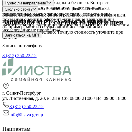
Чаще всего нет – сосуды видны и без него. Контраст
Нужно ли направление?
добавляют только по показаниям, по решению врача.
МРТ проводится по назначению врача. С готовым
Сколько стоит?
направлением можно записаться сразу; если его нет,
Каждое исследование (ангиография мозга, ангиография шеи,
показания оценит и оформит назначение врач клиники –
Запись на МРТ сосудов головы и шеи
венография мозга) – 4 700 ₽. Сосудистые комплексы
начните с консультации невролога. Без врачебного назначения
(например, мозг и сосуды одним исследованием)
исследование не проводится.
рассчитываются отдельно. Точную стоимость уточните при
Записаться на МРТ
записи.
Запись по телефону
8 (812) 250-22-12
г. Санкт-Петербург,
ул. Лиственная, д. 20, к. 2
Пн-Сб: 08:00-21:00 / Вс: 09:00-18:00
8 (812) 250-22-12
info@listva.group
Пациентам