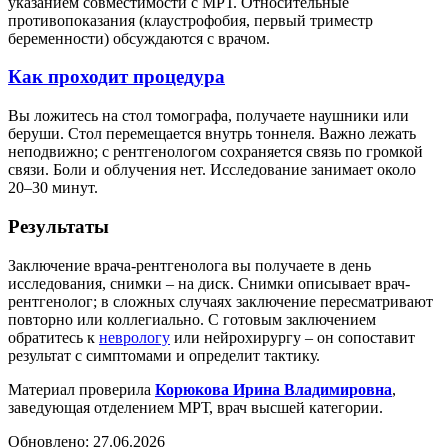
указанием совместимости с МРТ. Относительные
противопоказания (клаустрофобия, первый триместр
беременности) обсуждаются с врачом.
Как проходит процедура
Вы ложитесь на стол томографа, получаете наушники или
беруши. Стол перемещается внутрь тоннеля. Важно лежать
неподвижно; с рентгенологом сохраняется связь по громкой
связи. Боли и облучения нет. Исследование занимает около
20–30 минут.
Результаты
Заключение врача-рентгенолога вы получаете в день
исследования, снимки – на диск. Снимки описывает врач-
рентгенолог; в сложных случаях заключение пересматривают
повторно или коллегиально. С готовым заключением
обратитесь к
неврологу
или нейрохирургу – он сопоставит
результат с симптомами и определит тактику.
Материал проверила
Корюкова Ирина Владимировна
,
заведующая отделением МРТ, врач высшей категории.
Обновлено:
27.06.2026