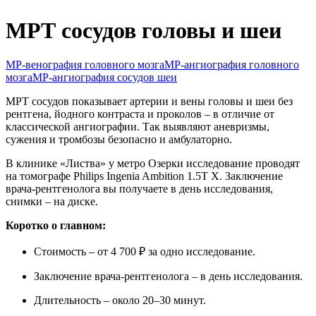
Колопроктология
МРТ сосудов головы и шеи
Маммология
Неврология
Онкология
МР-венография головного мозга
МР-ангиография головного
Оториноларингология (ЛОР)
мозга
МР-ангиография сосудов шеи
Офтальмология
Педиатрия
МРТ сосудов показывает артерии и вены головы и шеи без
рентгена, йодного контраста и проколов – в отличие от
Ревматология
классической ангиографии. Так выявляют аневризмы,
Спортивная медицина
сужения и тромбозы безопасно и амбулаторно.
Терапия
Травматология-ортопедия
В клинике «Листва» у метро Озерки исследование проводят
Урология
на томографе Philips Ingenia Ambition 1.5T X. Заключение
врача-рентгенолога вы получаете в день исследования,
Флебология
снимки – на диске.
Хирургия
Эндокринология
Коротко о главном:
Стоимость – от 4 700 ₽ за одно исследование.
Заключение врача-рентгенолога – в день исследования.
Длительность – около 20–30 минут.