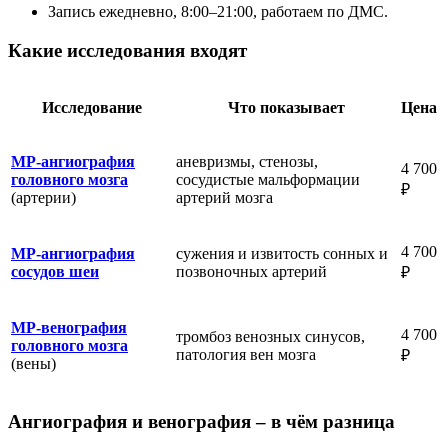
Запись ежедневно, 8:00–21:00, работаем по ДМС.
Какие исследования входят
Исследование
Что показывает
Цена
МР-ангиография
аневризмы, стенозы,
4 700
головного мозга
сосудистые мальформации
₽
(артерии)
артерий мозга
4 700
МР-ангиография
сужения и извитость сонных и
сосудов шеи
позвоночных артерий
₽
МР-венография
4 700
тромбоз венозных синусов,
головного мозга
патология вен мозга
₽
(вены)
Ангиография и венография – в чём разница