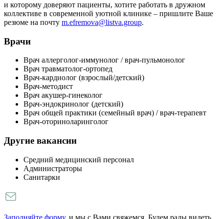
и которому доверяют пациенты, хотите работать в дружном
коллективе в современной уютной клинике – пришлите Ваше
резюме на почту
m.efremova@listva.group
.
Врачи
Врач аллерголог-иммунолог / врач-пульмонолог
Врач травматолог-ортопед
Врач-кардиолог (взрослый/детский)
Врач-методист
Врач акушер-гинеколог
Врач-эндокринолог (детский)
Врач общей практики (семейный врач) / врач-терапевт
Врач-оториноларинголог
Другие вакансии
Средний медицинский персонал
Администраторы
Санитарки
Заполняйте форму
, и мы с Вами свяжемся. Будем рады видеть