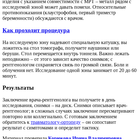
изделия с указанием совместимости с МРТ – металл рядом с
исследуемой зоной может давать помехи. Относительные
противопоказания (клаустрофобия, первый триместр
беременности) обсуждаются с врачом.
Как проходит процедура
На исследуемую зону надевают специальную катушку, вы
ложитесь на стол томографа, получаете наушники или
беруши. Стол перемещается внутрь тоннеля. Важно лежать
неподвижно – от этого зависит качество снимков; с
рентгенологом сохраняется связь по громкой связи. Боли и
облучения нет. Исследование одной зоны занимает от 20 до 60
минут.
Результаты
Заключение врача-рентгенолога вы получаете в день
исследования, снимки – на диск. Снимки описывает врач-
рентгенолог; в сложных случаях заключение пересматривают
повторно или коллегиально. С готовым заключением
обратитесь к
травматологу-ортопеду
– он сопоставит
результат с симптомами и определит тактику.
Материал проверила
Корюкова Ирина Владимировна
,