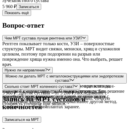
лучезапястного сустава
5 960 ₽
Записаться
Показать ещё
Вопрос-ответ
Чем МРТ сустава лучше рентгена или УЗИ?
Рентген показывает только кости, УЗИ – поверхностные
структуры. МРТ видит связки, мениски, хрящ и сухожилия
целиком, поэтому при подозрении на разрыв или
повреждение хряща нужна именно она. Что выбрать, решает
врач.
Нужно ли направление?
МРТ проводится по назначению врача. С готовым
Можно ли делать МРТ с металлоконструкциями или эндопротезом
направлением можно записаться сразу; если его нет,
сустава?
показания оценит и оформит назначение врач клиники –
С титановыми пластинами и винтами – чаще всего да, с
Сколько стоит МРТ коленного сустава?
начните с консультации травматолога-ортопеда. Без
выпиской о совместимости. С эндопротезом сустава решение
5 960 ₽. Другие суставы – от 5 200 ₽; исследование с
врачебного назначения исследование не проводится.
принимает врач: металл может давать помехи рядом с
Запись на МРТ суставов и
контрастированием рассчитывается отдельно. Точную
исследуемой зоной, иногда информативнее другой метод.
стоимость уточните при записи.
конечностей
Сообщите о любых имплантах заранее.
Записаться на МРТ