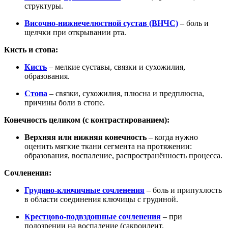
структуры.
Височно-нижнечелюстной сустав (ВНЧС)
– боль и
щелчки при открывании рта.
Кисть и стопа:
Кисть
– мелкие суставы, связки и сухожилия,
образования.
Стопа
– связки, сухожилия, плюсна и предплюсна,
причины боли в стопе.
Конечность целиком (с контрастированием):
Верхняя или нижняя конечность
– когда нужно
оценить мягкие ткани сегмента на протяжении:
образования, воспаление, распространённость процесса.
Сочленения:
Грудино-ключичные сочленения
– боль и припухлость
в области соединения ключицы с грудиной.
Крестцово-подвздошные сочленения
– при
подозрении на воспаление (сакроилеит,