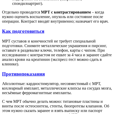
спондилоартрит).
Отдельно проводится
МРТ с контрастированием
– когда
нужно оценить воспаление, опухоль или состояние после
операции. Контраст вводят внутривенно; назначает его врач.
Как подготовиться
МРТ суставов и конечностей не требует специальной
подготовки. Снимите металлические украшения и пирсинг,
оставьте в раздевалке ключи, телефон, карты с чипом. При
исследовании с контрастом не ешьте за 4 часа и заранее сдайте
анализ крови на креатинин (экспресс-тест можно сдать в
клинике).
Противопоказания
Абсолютные: кардиостимулятор, несовместимый с МРТ,
кохлеарный имплант, металлические клипсы на сосудах мозга,
несъёмные ферромагнитные импланты.
С чем МРТ обычно делать можно: титановые пластины и
винты после остеосинтеза, стенты, биопротезы клапанов. Об
этом нужно сказать заранее и взять выписку или паспорт