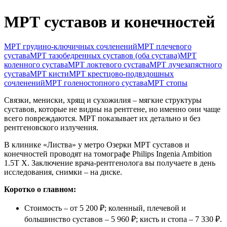
Колопроктология
МРТ суставов и конечностей
Маммология
Неврология
Онкология
МРТ грудино-ключичных сочленений
МРТ плечевого
Оториноларингология (ЛОР)
сустава
МРТ тазобедренных суставов (оба сустава)
МРТ
Офтальмология
коленного сустава
МРТ локтевого сустава
МРТ лучезапястного
Педиатрия
сустава
МРТ кисти
МРТ крестцово-подвздошных
сочленений
МРТ голеностопного сустава
МРТ стопы
Ревматология
Спортивная медицина
Связки, мениски, хрящ и сухожилия – мягкие структуры
Терапия
суставов, которые не видны на рентгене, но именно они чаще
Травматология-ортопедия
всего повреждаются. МРТ показывает их детально и без
Урология
рентгеновского излучения.
Флебология
В клинике «Листва» у метро Озерки МРТ суставов и
Хирургия
конечностей проводят на томографе Philips Ingenia Ambition
Эндокринология
1.5T X. Заключение врача-рентгенолога вы получаете в день
исследования, снимки – на диске.
Коротко о главном:
Стоимость – от 5 200 ₽; коленный, плечевой и
большинство суставов – 5 960 ₽; кисть и стопа – 7 330 ₽.