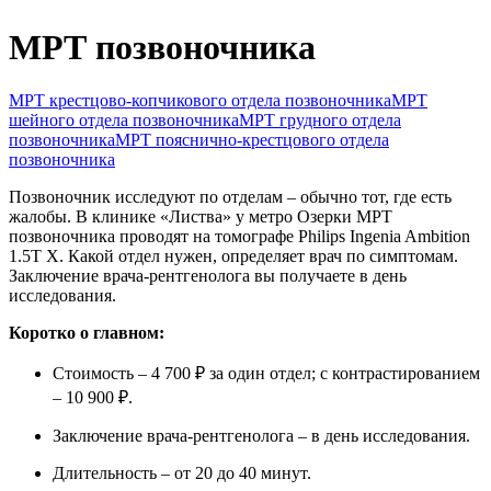
Колопроктология
МРТ позвоночника
Маммология
Неврология
Онкология
МРТ крестцово-копчикового отдела позвоночника
МРТ
Оториноларингология (ЛОР)
шейного отдела позвоночника
МРТ грудного отдела
Офтальмология
позвоночника
МРТ пояснично-крестцового отдела
Педиатрия
позвоночника
Ревматология
Позвоночник исследуют по отделам – обычно тот, где есть
Спортивная медицина
жалобы. В клинике «Листва» у метро Озерки МРТ
Терапия
позвоночника проводят на томографе Philips Ingenia Ambition
Травматология-ортопедия
1.5T X. Какой отдел нужен, определяет врач по симптомам.
Урология
Заключение врача-рентгенолога вы получаете в день
Флебология
исследования.
Хирургия
Коротко о главном:
Эндокринология
Стоимость – 4 700 ₽ за один отдел; с контрастированием
– 10 900 ₽.
Заключение врача-рентгенолога – в день исследования.
Длительность – от 20 до 40 минут.