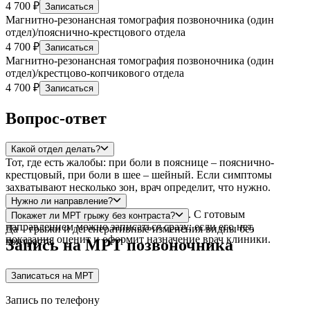
4 700 ₽
Записаться
Магнитно-резонансная томография позвоночника (один
отдел)/пояснично-крестцового отдела
4 700 ₽
Записаться
Магнитно-резонансная томография позвоночника (один
отдел)/крестцово-копчикового отдела
4 700 ₽
Записаться
Вопрос-ответ
Какой отдел делать?
Тот, где есть жалобы: при боли в пояснице – пояснично-
крестцовый, при боли в шее – шейный. Если симптомы
захватывают несколько зон, врач определит, что нужно.
Нужно ли направление?
МРТ проводится по назначению врача. С готовым
Покажет ли МРТ грыжу без контраста?
направлением можно записаться сразу; если его нет,
Да – грыжи и дегенеративные изменения видны без
показания оценит и оформит назначение врач клиники.
контраста.
Запись на МРТ позвоночника
Записаться на МРТ
Запись по телефону