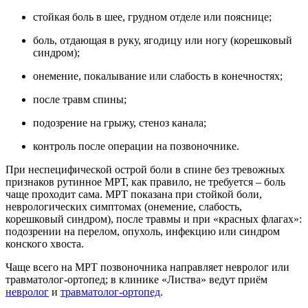
стойкая боль в шее, грудном отделе или пояснице;
боль, отдающая в руку, ягодицу или ногу (корешковый
синдром);
онемение, покалывание или слабость в конечностях;
после травм спины;
подозрение на грыжу, стеноз канала;
контроль после операции на позвоночнике.
При неспецифической острой боли в спине без тревожных
признаков рутинное МРТ, как правило, не требуется – боль
чаще проходит сама. МРТ показана при стойкой боли,
неврологических симптомах (онемение, слабость,
корешковый синдром), после травмы и при «красных флагах»:
подозрении на перелом, опухоль, инфекцию или синдром
конского хвоста.
Чаще всего на МРТ позвоночника направляет невролог или
травматолог-ортопед; в клинике «Листва» ведут приём
невролог
и
травматолог-ортопед
.