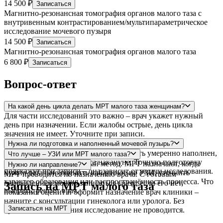
14 500 ₽
Записаться
Магнитно-резонансная томография органов малого таза с
внутривенным контрастированием/мультипараметрическое
исследование мочевого пузыря
14 500 ₽
Записаться
Магнитно-резонансная томография органов малого таза
6 800 ₽
Записаться
Вопрос-ответ
На какой день цикла делать МРТ малого таза женщинам?
Для части исследований это важно – врач укажет нужный
день при назначении. Если жалобы острые, день цикла
значения не имеет. Уточните при записи.
Нужна ли подготовка и наполненный мочевой пузырь?
Чаще всего мочевой пузырь должен быть умеренно наполнен,
Что лучше – УЗИ или МРТ малого таза?
иногда нужна лёгкая диета накануне. Точную подготовку
УЗИ – быстрый первичный метод. МРТ назначают, когда
Нужно ли направление?
подскажут при записи – она зависит от задачи исследования.
нужно детально оценить найденное на УЗИ, уточнить
МРТ проводится по назначению врача. С готовым
характер образования или распространённость процесса. Что
направлением можно записаться сразу; если его нет,
Запись на МРТ малого таза
выбрать, решает врач.
показания оценит и оформит назначение врач клиники –
начните с консультации гинеколога или уролога. Без
Записаться на МРТ
врачебного назначения исследование не проводится.