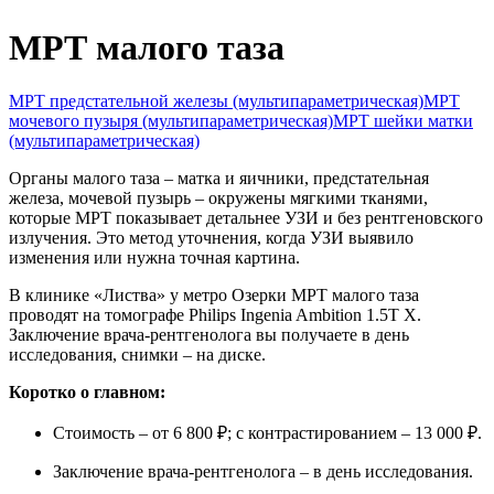
Колопроктология
МРТ малого таза
Маммология
Неврология
Онкология
МРТ предстательной железы (мультипараметрическая)
МРТ
Оториноларингология (ЛОР)
мочевого пузыря (мультипараметрическая)
МРТ шейки матки
Офтальмология
(мультипараметрическая)
Педиатрия
Органы малого таза – матка и яичники, предстательная
Ревматология
железа, мочевой пузырь – окружены мягкими тканями,
Спортивная медицина
которые МРТ показывает детальнее УЗИ и без рентгеновского
Терапия
излучения. Это метод уточнения, когда УЗИ выявило
Травматология-ортопедия
изменения или нужна точная картина.
Урология
В клинике «Листва» у метро Озерки МРТ малого таза
Флебология
проводят на томографе Philips Ingenia Ambition 1.5T X.
Хирургия
Заключение врача-рентгенолога вы получаете в день
Эндокринология
исследования, снимки – на диске.
Коротко о главном:
Стоимость – от 6 800 ₽; с контрастированием – 13 000 ₽.
Заключение врача-рентгенолога – в день исследования.