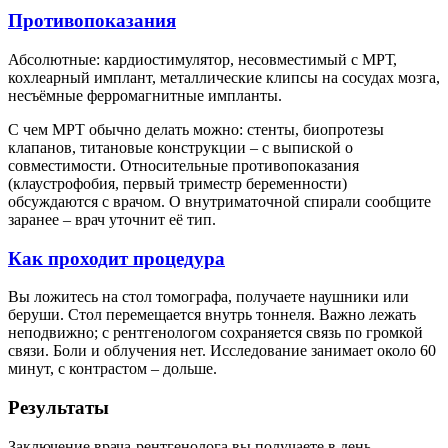
Противопоказания
Абсолютные: кардиостимулятор, несовместимый с МРТ,
кохлеарный имплант, металлические клипсы на сосудах мозга,
несъёмные ферромагнитные импланты.
С чем МРТ обычно делать можно: стенты, биопротезы
клапанов, титановые конструкции – с выпиской о
совместимости. Относительные противопоказания
(клаустрофобия, первый триместр беременности)
обсуждаются с врачом. О внутриматочной спирали сообщите
заранее – врач уточнит её тип.
Как проходит процедура
Вы ложитесь на стол томографа, получаете наушники или
беруши. Стол перемещается внутрь тоннеля. Важно лежать
неподвижно; с рентгенологом сохраняется связь по громкой
связи. Боли и облучения нет. Исследование занимает около 60
минут, с контрастом – дольше.
Результаты
Заключение врача-рентгенолога вы получаете в день