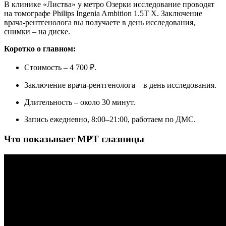
В клинике «Листва» у метро Озерки исследование проводят
Травматология-ортопедия
на томографе Philips Ingenia Ambition 1.5T X. Заключение
Урология
врача-рентгенолога вы получаете в день исследования,
Флебология
снимки – на диске.
Хирургия
Коротко о главном:
Эндокринология
Стоимость – 4 700 ₽.
Заключение врача-рентгенолога – в день исследования.
Длительность – около 30 минут.
Запись ежедневно, 8:00–21:00, работаем по ДМС.
Что показывает МРТ глазницы