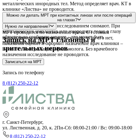
металлических инородных тел. Метод определяет врач. КТ в
клинике «Листва» не проводится.
Можно ли делать МРТ при контактных линзах или после операций
на глазах?
Контактные линзы перед исследованием снимают. При
Нужно ли направление?
металлических имплантах или инородных телах в глазу
МРТ проводится по назначению врача. С готовым
обязательно сообщите заранее – это может быть
направлением можно записаться сразу; если его нет,
Запись на МРТ глазницы и
противопоказанием.
показания оценит и оформит назначение врач клиники –
зрительных нервов
начните с консультации офтальмолога. Без врачебного
назначения исследование не проводится.
Записаться на МРТ
Запись по телефону
8 (812) 250-22-12
г. Санкт-Петербург,
ул. Лиственная, д. 20, к. 2
Пн-Сб: 08:00-21:00 / Вс: 09:00-18:00
8 (812) 250-22-12