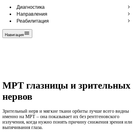
Диагностика
Лабораторные исследования
Направления
МРТ
Аллергология
Реабилитация
Ультразвуковая диагностика
Анестезиология
Лечебная физкультура
Функциональная диагностика
Вакцинация
Массаж
Навигация
Эндоскопия
Врач общей практики
Физиотерапия
Выезд на дом
Гастроэнтерология
Гинекология
Дерматовенерология
Кардиология
Колопроктология
МРТ глазницы и зрительных
Маммология
Неврология
нервов
Онкология
Оториноларингология (ЛОР)
Офтальмология
Зрительный нерв и мягкие ткани орбиты лучше всего видны
Педиатрия
именно на МРТ – она показывает их без рентгеновского
Ревматология
излучения, когда нужно понять причину снижения зрения или
выпячивания глаза.
Спортивная медицина
Терапия