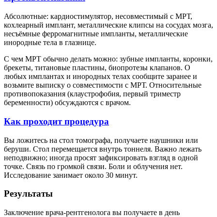
Абсолютные: кардиостимулятор, несовместимый с МРТ,
кохлеарный имплант, металлические клипсы на сосудах мозга,
несъёмные ферромагнитные импланты, металлические
инородные тела в глазнице.
С чем МРТ обычно делать можно: зубные импланты, коронки,
брекеты, титановые пластины, биопротезы клапанов. О
любых имплантах и инородных телах сообщите заранее и
возьмите выписку о совместимости с МРТ. Относительные
противопоказания (клаустрофобия, первый триместр
беременности) обсуждаются с врачом.
Как проходит процедура
Вы ложитесь на стол томографа, получаете наушники или
беруши. Стол перемещается внутрь тоннеля. Важно лежать
неподвижно; иногда просят зафиксировать взгляд в одной
точке. Связь по громкой связи. Боли и облучения нет.
Исследование занимает около 30 минут.
Результаты
Заключение врача-рентгенолога вы получаете в день