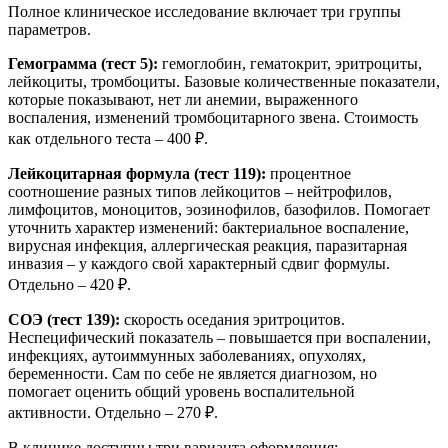
Полное клиническое исследование включает три группы
параметров.
Гемограмма (тест 5):
гемоглобин, гематокрит, эритроциты,
лейкоциты, тромбоциты. Базовые количественные показатели,
которые показывают, нет ли анемии, выраженного
воспаления, изменений тромбоцитарного звена. Стоимость
как отдельного теста – 400 ₽.
Лейкоцитарная формула (тест 119):
процентное
соотношение разных типов лейкоцитов – нейтрофилов,
лимфоцитов, моноцитов, эозинофилов, базофилов. Помогает
уточнить характер изменений: бактериальное воспаление,
вирусная инфекция, аллергическая реакция, паразитарная
инвазия – у каждого свой характерный сдвиг формулы.
Отдельно – 420 ₽.
СОЭ (тест 139):
скорость оседания эритроцитов.
Неспецифический показатель – повышается при воспалении,
инфекциях, аутоиммунных заболеваниях, опухолях,
беременности. Сам по себе не является диагнозом, но
помогает оценить общий уровень воспалительной
активности. Отдельно – 270 ₽.
В клинике доступны три варианта оформления: