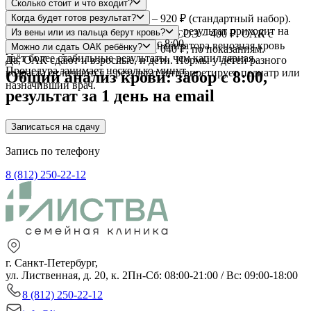
Сколько стоит и что входит?
ОАК с лейкоформулой и СОЭ – 920 ₽ (стандартный набор).
Когда будет готов результат?
Стандартный срок – 1 рабочий день, результат приходит на
Из вены или из пальца берут кровь?
Базовая гемограмма без формулы и СОЭ – 400 ₽. ОАК с
email. Забор ведётся ежедневно с 8:00.
Из вены: для автоматического анализатора венозная кровь
Можно ли сдать ОАК ребёнку?
ручной микроскопией мазка – 1 040 ₽, по показаниям.
даёт более стабильные результаты, чем капиллярная.
Да, ОАК сдают и взрослые, и дети. Нормы у детей разного
Процедура занимает несколько минут.
возраста отличаются – результат интерпретирует педиатр или
Общий анализ крови: забор с 8:00,
назначивший врач.
результат за 1 день на email
Записаться на сдачу
Запись по телефону
8 (812) 250-22-12
г. Санкт-Петербург,
ул. Лиственная, д. 20, к. 2
Пн-Сб: 08:00-21:00 / Вс: 09:00-18:00
8 (812) 250-22-12