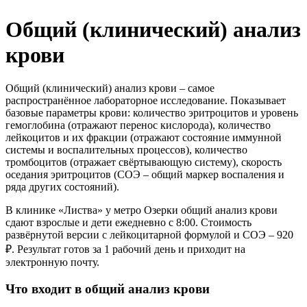
Колопроктология
Общий (клинический) анализ
Маммология
Неврология
крови
Онкология
Оториноларингология (ЛОР)
Офтальмология
Общий (клинический) анализ крови – самое
Педиатрия
распространённое лабораторное исследование. Показывает
Ревматология
базовые параметры крови: количество эритроцитов и уровень
гемоглобина (отражают перенос кислорода), количество
Спортивная медицина
лейкоцитов и их фракции (отражают состояние иммунной
Терапия
системы и воспалительных процессов), количество
Травматология-ортопедия
тромбоцитов (отражает свёртывающую систему), скорость
Урология
оседания эритроцитов (СОЭ – общий маркер воспаления и
Флебология
ряда других состояний).
Хирургия
В клинике «Листва» у метро Озерки общий анализ крови
Эндокринология
сдают взрослые и дети ежедневно с 8:00. Стоимость
развёрнутой версии с лейкоцитарной формулой и СОЭ – 920
₽. Результат готов за 1 рабочий день и приходит на
электронную почту.
Что входит в общий анализ крови