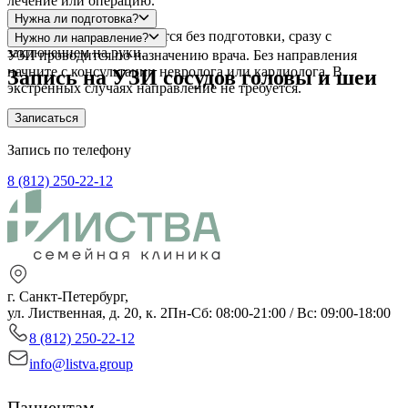
лечение или операцию.
Нужна ли подготовка?
Нет. Исследование делается без подготовки, сразу с
Нужно ли направление?
заключением на руки.
УЗИ проводится по назначению врача. Без направления
начните с консультации невролога или кардиолога. В
Запись на УЗИ сосудов головы и шеи
экстренных случаях направление не требуется.
Записаться
Запись по телефону
8 (812) 250-22-12
г. Санкт-Петербург,
ул. Лиственная, д. 20, к. 2
Пн-Сб: 08:00-21:00 / Вс: 09:00-18:00
8 (812) 250-22-12
info@listva.group
Пациентам