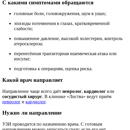
С какими симптомами обращаются
головные боли, головокружения, шум в ушах;
эпизоды потемнения в глазах, кратковременной
слабости;
повышенное давление, высокий холестерин, контроль
атеросклероза;
перенесённая транзиторная ишемическая атака или
инсульт;
подготовка к операциям, оценка риска.
Какой врач направляет
Направление чаще всего даёт
невролог
,
кардиолог
или
сосудистый хирург
. В клинике «Листва» ведут приём
невролог
и
кардиолог
.
Нужно ли направление
УЗИ проводится по назначению врача. С готовым
направлением можно записаться сразу; если его нет,