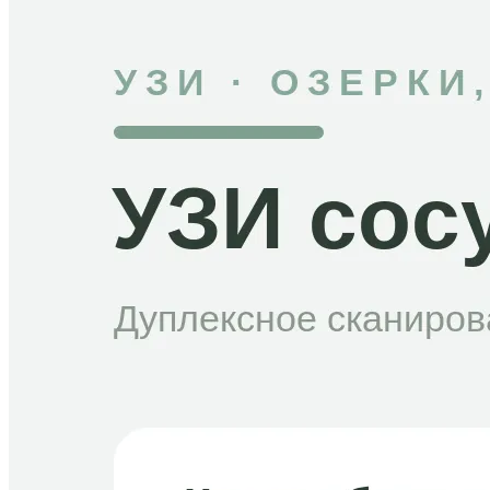
Терапия
Травматология-ортопедия
Урология
Флебология
Хирургия
Эндокринология