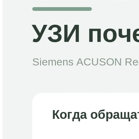
Травматология-ортопедия
Урология
Флебология
Хирургия
Эндокринология