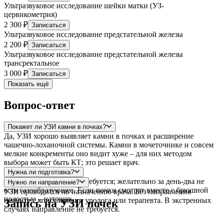
Ультразвуковое исследование шейки матки (УЗ-
цервикометрия)
2 300 ₽
Записаться
Ультразвуковое исследование предстательной железы
2 200 ₽
Записаться
Ультразвуковое исследование предстательной железы
трансректальное
3 000 ₽
Записаться
Показать ещё
Вопрос-ответ
Покажет ли УЗИ камни в почках?
Да, УЗИ хорошо выявляет камни в почках и расширение
чашечно-лоханочной системы. Камни в мочеточнике и совсем
мелкие конкременты оно видит хуже – для них методом
выбора может быть КТ; это решает врач.
Нужна ли подготовка?
Особой подготовки не требуется; желательно за день-два не
Нужно ли направление?
есть газообразующее. Если почки смотрят вместе с брюшной
УЗИ проводится по назначению врача. Без направления
полостью – натощак.
начните с консультации уролога или терапевта. В экстренных
Запись на УЗИ почек
случаях направление не требуется.