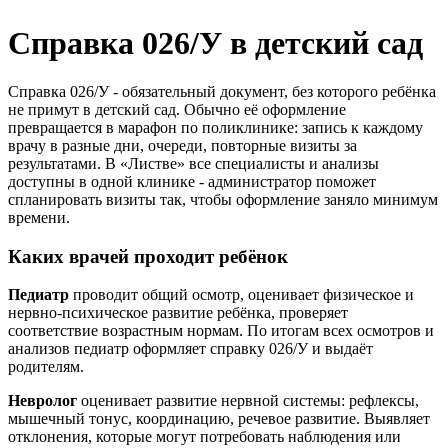
Колопроктология
Справка 026/У в детский сад
Маммология
Неврология
Онкология
Справка 026/У - обязательный документ, без которого ребёнка
Оториноларингология (ЛОР)
не примут в детский сад. Обычно её оформление
Офтальмология
превращается в марафон по поликлинике: запись к каждому
Педиатрия
врачу в разные дни, очереди, повторные визиты за
результатами. В «Листве» все специалисты и анализы
Ревматология
доступны в одной клинике - администратор поможет
Спортивная медицина
спланировать визиты так, чтобы оформление заняло минимум
Терапия
времени.
Травматология-ортопедия
Урология
Каких врачей проходит ребёнок
Флебология
Хирургия
Педиатр
проводит общий осмотр, оценивает физическое и
Эндокринология
нервно-психическое развитие ребёнка, проверяет
соответствие возрастным нормам. По итогам всех осмотров и
анализов педиатр оформляет справку 026/У и выдаёт
родителям.
Невролог
оценивает развитие нервной системы: рефлексы,
мышечный тонус, координацию, речевое развитие. Выявляет
отклонения, которые могут потребовать наблюдения или