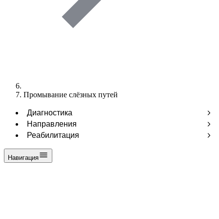
Промывание слёзных путей
Диагностика
Лабораторные исследования
Направления
МРТ
Аллергология
Реабилитация
Ультразвуковая диагностика
Анестезиология
Лечебная физкультура
Функциональная диагностика
Вакцинация
Массаж
Навигация
Эндоскопия
Врач общей практики
Физиотерапия
Выезд на дом
Гастроэнтерология
Гинекология
Дерматовенерология
Кардиология