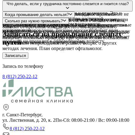
непроходимости слёзно-носового канала. Промывание
Если введённый раствор свободно попадает в нос или горло –
Что делать, если у грудничка постоянно слезится и гноится глаз?
показывает, свободно ли проходят слёзные пути, и
пути проходимы. Если жидкость возвращается обратно – есть
одновременно очищает их от застоя и отделяемого. Это и
сужение или закупорка. При этом свободное промывание не
Частая причина – врождённая непроходимость слёзно-
Когда промывание делать нельзя?
диагностика причины, и лечение при частичной
всегда исключает частичное нарушение оттока, поэтому при
носового канала. В большинстве случаев она проходит в
При остром гнойном воспалении слёзного мешка с отёком,
Сколько раз нужно промывать?
непроходимости или хроническом воспалении.
упорном слезотечении врач может назначить дополнительные
течение первого года, а регулярный массаж слёзного мешка
покраснением и болью промывание под давлением не
Зависит от причины. Иногда достаточно однократного
исследования.
ускоряет выздоровление. Технике массажа обучает врач.
проводят – сначала снимают воспаление. Поэтому процедуру
промывания – диагностического или лечебного, иногда врач
Записаться на промывание слёзных
Промывание или зондирование рассматривают, если
выполняют после осмотра офтальмолога, который исключает
назначает несколько процедур при хроническом воспалении.
путей
проблема не проходит к определённому возрасту.
противопоказания и определяет тактику.
При стойкой непроходимости решают вопрос о других
методах лечения. План определяет офтальмолог.
Записаться
Запись по телефону
8 (812) 250-22-12
г. Санкт-Петербург,
ул. Лиственная, д. 20, к. 2
Пн-Сб: 08:00-21:00 / Вс: 09:00-18:00
8 (812) 250-22-12