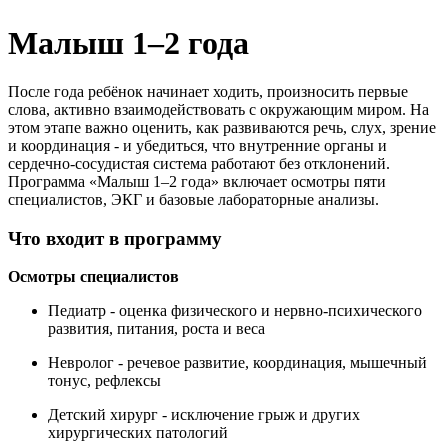
Колопроктология
Малыш 1–2 года
Маммология
Неврология
Онкология
После года ребёнок начинает ходить, произносить первые
Оториноларингология (ЛОР)
слова, активно взаимодействовать с окружающим миром. На
Офтальмология
этом этапе важно оценить, как развиваются речь, слух, зрение
Педиатрия
и координация - и убедиться, что внутренние органы и
сердечно-сосудистая система работают без отклонений.
Ревматология
Программа «Малыш 1–2 года» включает осмотры пяти
Спортивная медицина
специалистов, ЭКГ и базовые лабораторные анализы.
Терапия
Травматология-ортопедия
Что входит в программу
Урология
Флебология
Осмотры специалистов
Хирургия
Эндокринология
Педиатр - оценка физического и нервно-психического
развития, питания, роста и веса
Невролог - речевое развитие, координация, мышечный
тонус, рефлексы
Детский хирург - исключение грыж и других
хирургических патологий