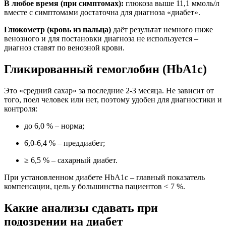
В любое время (при симптомах):
глюкоза выше 11,1 ммоль/л
вместе с симптомами достаточна для диагноза «диабет».
Глюкометр (кровь из пальца)
даёт результат немного ниже
венозного и для постановки диагноза не используется –
диагноз ставят по венозной крови.
Гликированный гемоглобин (HbA1c)
Это «средний сахар» за последние 2-3 месяца. Не зависит от
того, поел человек или нет, поэтому удобен для диагностики и
контроля:
до 6,0 % – норма;
6,0-6,4 % – преддиабет;
≥ 6,5 % – сахарный диабет.
При установленном диабете HbA1c – главный показатель
компенсации, цель у большинства пациентов < 7 %.
Какие анализы сдавать при
подозрении на диабет