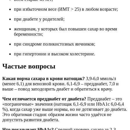
при избыточном весе (ИМТ > 25) в любом возрасте;
при диабете у родителей;
женщинам, у которых был повышен сахар во время
беременности;
при синдроме поликистозных яичников;
при гипертонии и высоком холестерине.
Частые вопросы
Какая норма сахара в крови натощак?
3,9-6,0 ммоль/л
(менее 6,1) для венозной крови. 6,1-6,9 – преддиабет, 7,0 и
выше – повод заподозрить диабет и обратиться к врачу.
Чем отличается преддиабет от диабета?
Преддиабет – это
«пограничные» значения (натощак 6,1-6,9 или HbA1c 6,0-6,4
%), когда сахар уже выше нормы, но не дотягивает до диабета.
Это обратимая стадия: образом жизни часто удаётся не
допустить развития диабета.
Что показывает HbA1c?
Средний уровень сахара за 2-3