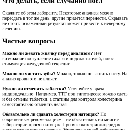
Что делать, если случайно поел
Скажите об этом лаборанту. Некоторые анализы можно
пересдать в тот же день, другие придётся перенести. Скрывать
не стоит: искажённый результат может привести к неверному
лечению.
Частые вопросы
Можно ли жевать жвачку перед анализом?
Нет –
возможное поступление сахара и подсластителей, плюс
стимуляция желудочной секреции.
Можно ли чистить зубы?
Можно, только не глотать пасту. На
анализ крови это не влияет.
Нужно ли отменять таблетки?
Уточняйте у врача
индивидуально. Например, ТТГ при гипотиреозе можно сдать
и без отмены таблетки, а статины для контроля холестерина
самостоятельно отменять нельзя.
Обязательно ли сдавать холестерин натощак?
По
современным рекомендациям – не обязательно, но многие
лаборатории просят натощак. При высоких триглицеридах
анализ сдают строго натощак. Уточните в своей лаборатории.