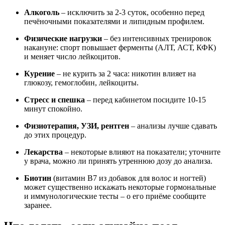
Алкоголь
– исключить за 2-3 суток, особенно перед
печёночными показателями и липидным профилем.
Физические нагрузки
– без интенсивных тренировок
накануне: спорт повышает ферменты (АЛТ, АСТ, КФК)
и меняет число лейкоцитов.
Курение
– не курить за 2 часа: никотин влияет на
глюкозу, гемоглобин, лейкоциты.
Стресс и спешка
– перед кабинетом посидите 10-15
минут спокойно.
Физиотерапия, УЗИ, рентген
– анализы лучше сдавать
до этих процедур.
Лекарства
– некоторые влияют на показатели; уточните
у врача, можно ли принять утреннюю дозу до анализа.
Биотин
(витамин B7 из добавок для волос и ногтей)
может существенно искажать некоторые гормональные
и иммунологические тесты – о его приёме сообщите
заранее.