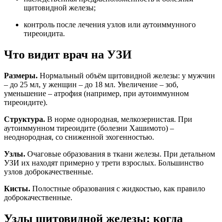
щитовидной железы;
контроль после лечения узлов или аутоиммунного
тиреоидита.
Что видит врач на УЗИ
Размеры.
Нормальный объём щитовидной железы: у мужчин
– до 25 мл, у женщин – до 18 мл. Увеличение – зоб,
уменьшение – атрофия (например, при аутоиммунном
тиреоидите).
Структура.
В норме однородная, мелкозернистая. При
аутоиммунном тиреоидите (болезни Хашимото) –
неоднородная, со сниженной эхогенностью.
Узлы.
Очаговые образования в ткани железы. При детальном
УЗИ их находят примерно у трети взрослых. Большинство
узлов доброкачественные.
Кисты.
Полостные образования с жидкостью, как правило
доброкачественные.
Узлы щитовидной железы: когда