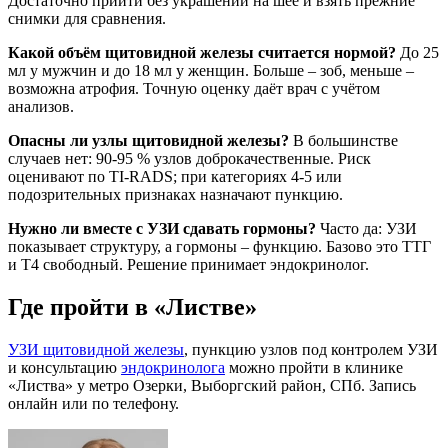
Достаточно прийти без украшений на шее и взять прежние
снимки для сравнения.
Какой объём щитовидной железы считается нормой?
До 25
мл у мужчин и до 18 мл у женщин. Больше – зоб, меньше –
возможна атрофия. Точную оценку даёт врач с учётом
анализов.
Опасны ли узлы щитовидной железы?
В большинстве
случаев нет: 90-95 % узлов доброкачественные. Риск
оценивают по TI-RADS; при категориях 4-5 или
подозрительных признаках назначают пункцию.
Нужно ли вместе с УЗИ сдавать гормоны?
Часто да: УЗИ
показывает структуру, а гормоны – функцию. Базово это ТТГ
и Т4 свободный. Решение принимает эндокринолог.
Где пройти в «Листве»
УЗИ щитовидной железы
, пункцию узлов под контролем УЗИ
и консультацию
эндокринолога
можно пройти в клинике
«Листва» у метро Озерки, Выборгский район, СПб. Запись
онлайн или по телефону.