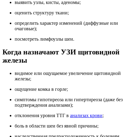
выявить узлы, кисты, аденомы;
оценить структуру ткани;
определить характер изменений (диффузные или
очаговые);
посмотреть лимфоузлы шеи.
Когда назначают УЗИ щитовидной
железы
видимое или ощущаемое увеличение щитовидной
железы;
ощущение комка в горле;
симптомы гипотиреоза или гипертиреоза (даже без
подтверждения анализами);
отклонения уровня ТТГ в
анализах крови
;
боль в области шеи без явной причины;
наследственная предрасположенность к болезням