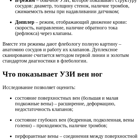
В-режим
– обычное УЗИ, которое показывает структуру
сосудов: диаметр, толщину стенок, наличие тромбов,
сжимаемость вены при надавливании датчиком;
Допплер
– режим, отображающий движение крови:
скорость, направление, наличие обратного тока
(рефлюкса) через клапаны.
Вместе эти режимы дают флебологу полную картину –
анатомию сосудов и работу их клапанов. Дуплексное
сканирование считается методом первой линии и золотым
стандартом диагностики в флебологии.
Что показывает УЗИ вен ног
Исследование позволяет оценить:
состояние поверхностных вен (большая и малая
подкожные вены) – расширение, деформацию,
недостаточность клапанов;
состояние глубоких вен (бедренная, подколенная, вены
голени) – проходимость, наличие тромбов;
перфорантные вены – соединения между поверхностной